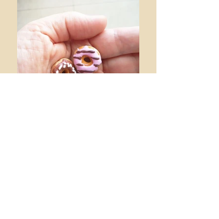
פשוט אי אפשר להפסיק
צבעוני, גמיש, קל לעיבוד – זהו החימר
הפולימרי המוכר גם בשם פימו.
כשתתחילו לא תרצו להפסיק. לא תבחינו
שהזמן עובר.