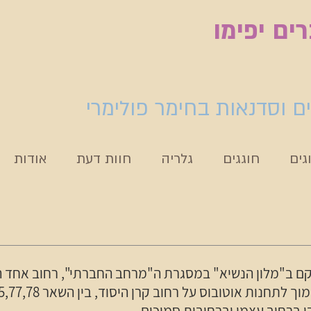
ים יפימו
ים וסדנאות בחימר פולימרי
גים
חוגגים
גלריה
חוות דעת
אודות
קם ב"מלון הנשיא" במסגרת ה"מרחב החברתי", רחוב אחד הע
ת אוטובוס על רחוב קרן היסוד, בין השאר 7,34,71,72,74,75,77,78
ן ברחוב עצמו וברחובות סמוכים